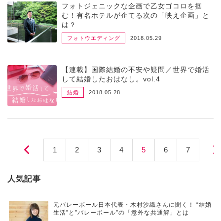
フォトジェニックな企画で乙女ゴコロを掴
む！有名ホテルが企てる次の「映え企画」と
は？
フォトウエディング
2018.05.29
【連載】国際結婚の不安や疑問／世界で婚活
して結婚したおはなし。vol.4
結婚
2018.05.28
投稿ナビゲーション
1
2
3
4
5
6
7
人気記事
元バレーボール日本代表・木村沙織さんに聞く！ “結婚
生活”と”バレーボール”の「意外な共通解」とは