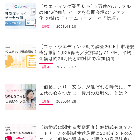
【ウエディング業界初※】2万件のカップル
のNPS🄬統計データを公開会場の“ファン
化”の鍵は「チームワーク」と「信頼」
調査
2026.03.10
【フォトウエディング動向調査2025】市場規
模は推計1,025億円／実施率は74.4%、平均
金額は約28万円と昨対比で増加傾向
調査
2025.12.17
「価格」より「安心」が選ばれる時代に。Z
世代の心をつかむ「費用の透明化」とは？
調査
2025.04.28
【結婚式に関する実態調査】結婚式有無でパ
ートナーとの関係性満足度に20ポイントの差
が！／「価格の明確さ」が購入の意思決定に