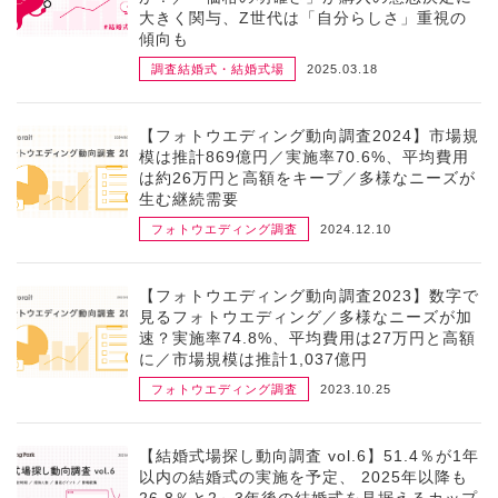
大きく関与、Z世代は「自分らしさ」重視の
傾向も
調査
結婚式・結婚式場
2025.03.18
【フォトウエディング動向調査2024】市場規
模は推計869億円／実施率70.6%、平均費用
は約26万円と高額をキープ／多様なニーズが
生む継続需要
フォトウエディング
調査
2024.12.10
【フォトウエディング動向調査2023】数字で
見るフォトウエディング／多様なニーズが加
速？実施率74.8%、平均費用は27万円と高額
に／市場規模は推計1,037億円
フォトウエディング
調査
2023.10.25
【結婚式場探し動向調査 vol.6】51.4％が1年
以内の結婚式の実施を予定、 2025年以降も
26.8％と2～3年後の結婚式を見据えるカップ