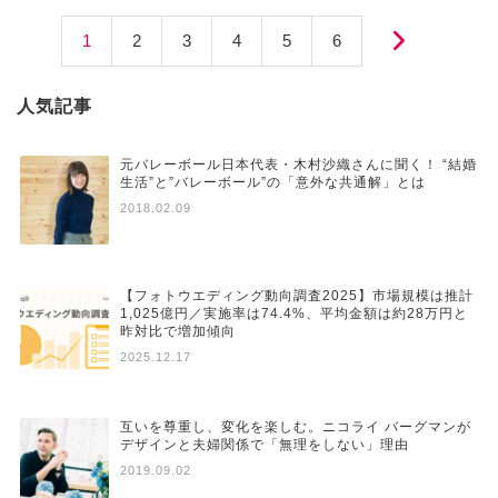
投稿ナビゲーション
1
2
3
4
5
6
人気記事
元バレーボール日本代表・木村沙織さんに聞く！ “結婚
生活”と”バレーボール”の「意外な共通解」とは
2018.02.09
【フォトウエディング動向調査2025】市場規模は推計
1,025億円／実施率は74.4%、平均金額は約28万円と
昨対比で増加傾向
2025.12.17
互いを尊重し、変化を楽しむ。ニコライ バーグマンが
デザインと夫婦関係で「無理をしない」理由
2019.09.02