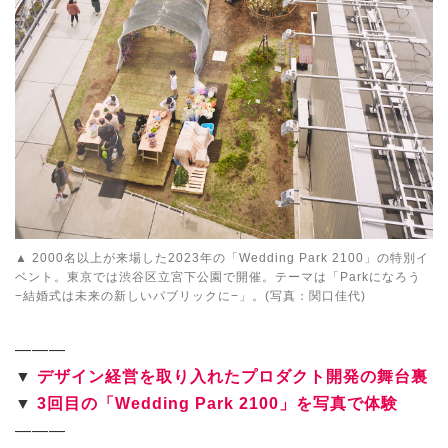
▲ 2000名以上が来場した2023年の「Wedding Park 2100」の特別イ
ベント。東京では渋谷区立宮下公園で開催。テーマは「Parkになろう
−結婚式は未来の新しいパブリックに−」。(写真：関口佳代)
———
▼
デザイン経営を取り入れたプロダクト開発の舞台裏
▼
3回目の「Wedding Park 2100」を写真で体験
———