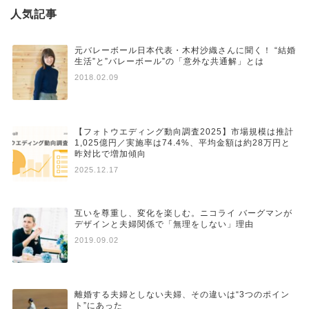
人気記事
元バレーボール日本代表・木村沙織さんに聞く！ “結婚
生活”と”バレーボール”の「意外な共通解」とは
2018.02.09
【フォトウエディング動向調査2025】市場規模は推計
1,025億円／実施率は74.4%、平均金額は約28万円と
昨対比で増加傾向
2025.12.17
互いを尊重し、変化を楽しむ。ニコライ バーグマンが
デザインと夫婦関係で「無理をしない」理由
2019.09.02
離婚する夫婦としない夫婦、その違いは“3つのポイン
ト”にあった