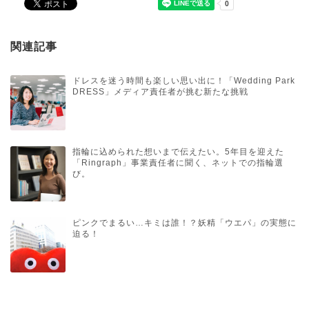
関連記事
ドレスを迷う時間も楽しい思い出に！「Wedding Park
DRESS」メディア責任者が挑む新たな挑戦
指輪に込められた想いまで伝えたい。5年目を迎えた
「Ringraph」事業責任者に聞く、ネットでの指輪選
び。
ピンクでまるい…キミは誰！？妖精「ウエパ」の実態に
迫る！