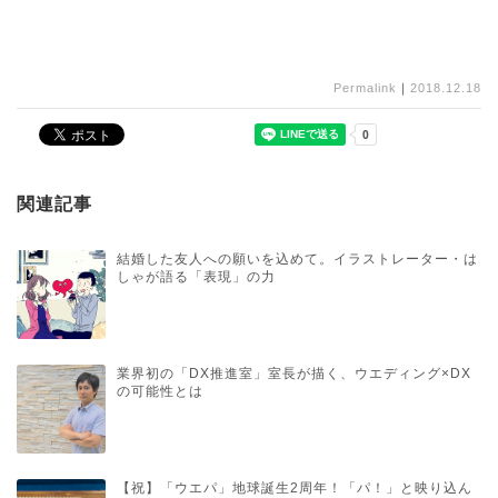
Permalink
｜
2018.12.18
関連記事
結婚した友人への願いを込めて。イラストレーター・は
しゃが語る「表現」の力
業界初の「DX推進室」室長が描く、ウエディング×DX
の可能性とは
【祝】「ウエパ」地球誕生2周年！「パ！」と映り込ん