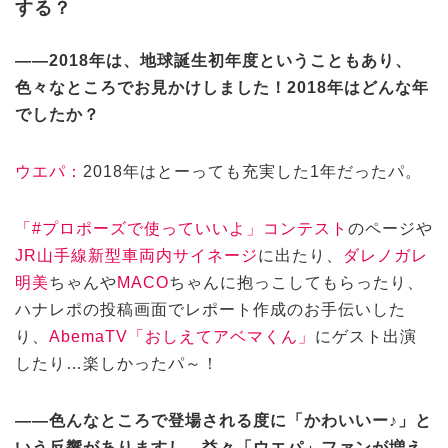
する？
——2018年は、地球誕生初年度ということもあり、
色々なところでお見かけしました！2018年はどんな年
でしたか？
ウエパ：
2018年はとーっても充実した1年だったパ。
「#プロポーズで使っていいよ」コンテスト
のページや
JR山手線新型車両内サイネージ
に出たり、
ダレノガレ
明美
ちゃんや
MACO
ちゃんに抱っこしてもらったり、
ハナレポの投稿画面でレポート作成のお手伝いした
り、
AbemaTV「おしえてアベマくん」
にゲスト出演
したり…楽しかったパ～！
——色んなところで登場される度に「かわいいー♪」と
いう反響がありますし、益々「ウエパ」ファンが増え