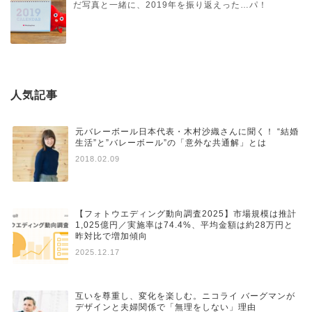
だ写真と一緒に、2019年を振り返えった…パ！
人気記事
元バレーボール日本代表・木村沙織さんに聞く！ “結婚
生活”と”バレーボール”の「意外な共通解」とは
2018.02.09
【フォトウエディング動向調査2025】市場規模は推計
1,025億円／実施率は74.4%、平均金額は約28万円と
昨対比で増加傾向
2025.12.17
互いを尊重し、変化を楽しむ。ニコライ バーグマンが
デザインと夫婦関係で「無理をしない」理由