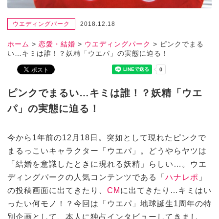
ウエディングパーク
2018.12.18
ホーム
>
恋愛・結婚
>
ウエディングパーク
>
ピンクでまる
い…キミは誰！？妖精「ウエパ」の実態に迫る！
ピンクでまるい…キミは誰！？妖精「ウエ
パ」の実態に迫る！
今から1年前の12月18日。突如として現れたピンクで
まるっこいキャラクター「ウエパ」。どうやらヤツは
「結婚を意識したときに現れる妖精」らしい…。ウエ
ディングパークの人気コンテンツである「
ハナレポ
」
の投稿画面に出てきたり、
CM
に出てきたり…キミはい
ったい何モノ！？今回は「ウエパ」地球誕生1周年の特
別企画として、本人に独占インタビューしてきまし