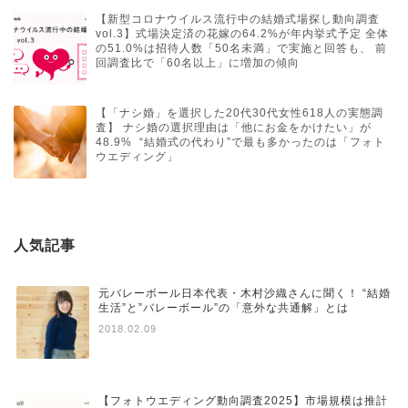
【新型コロナウイルス流行中の結婚式場探し動向調査
vol.3】式場決定済の花嫁の64.2%が年内挙式予定 全体
の51.0%は招待人数「50名未満」で実施と回答も、 前
回調査比で「60名以上」に増加の傾向
【「ナシ婚」を選択した20代30代女性618人の実態調
査】 ナシ婚の選択理由は「他にお金をかけたい」が
48.9% “結婚式の代わり”で最も多かったのは「フォト
ウエディング」
人気記事
元バレーボール日本代表・木村沙織さんに聞く！ “結婚
生活”と”バレーボール”の「意外な共通解」とは
2018.02.09
【フォトウエディング動向調査2025】市場規模は推計