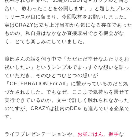
祝福される世界へ。 25組のLGBTQ＋カップルと向き
合い、 教わったことを公開します。」と題したプレス
リリースが目に留まり、今回取材をお願いしました。
実はCRAZYは立ち上げ当初から気になる存在であった
ものの、私自身はなかなか直接取材できる機会がな
く、とても楽しみにしていました。
渡部さんの話を伺う中で「ただただ幸せなふたりをお
祝いしたい」というシンプルでまっすぐな想いを語っ
ていただき、そのひとつひとつの想いが
「CELEBRATION For All」に繋がっているのだと気
づかされました。でもなぜ、ここまで気持ちを乗せて
実行できているのか。文中で詳しく触れられなかった
のですが、CRAZYは社内のDE&Iも進んでいる企業で
す。
ライフプレゼンテーションや、
お昼ごはん
、
握手
な