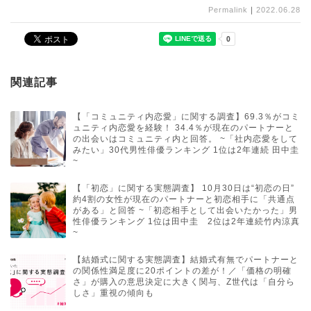
Permalink
｜
2022.06.28
関連記事
【「コミュニティ内恋愛」に関する調査】69.3％がコミ
ュニティ内恋愛を経験！ 34.4％が現在のパートナーと
の出会いはコミュニティ内と回答。 ~「社内恋愛をして
みたい」30代男性俳優ランキング 1位は2年連続 田中圭
~
【「初恋」に関する実態調査】 10月30日は“初恋の日”
約4割の女性が現在のパートナーと初恋相手に「共通点
がある」と回答 ~「初恋相手として出会いたかった」男
性俳優ランキング 1位は田中圭 2位は2年連続竹内涼真
~
【結婚式に関する実態調査】結婚式有無でパートナーと
の関係性満足度に20ポイントの差が！／「価格の明確
さ」が購入の意思決定に大きく関与、Z世代は「自分ら
しさ」重視の傾向も