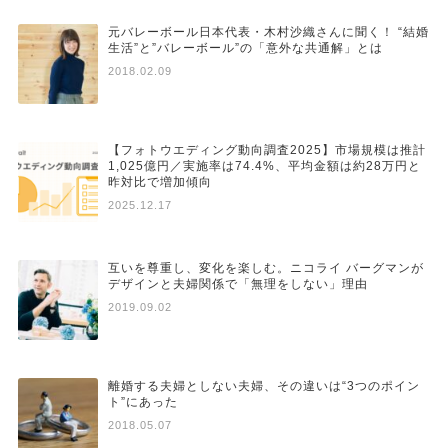
元バレーボール日本代表・木村沙織さんに聞く！ “結婚
生活”と”バレーボール”の「意外な共通解」とは
2018.02.09
【フォトウエディング動向調査2025】市場規模は推計
1,025億円／実施率は74.4%、平均金額は約28万円と
昨対比で増加傾向
2025.12.17
互いを尊重し、変化を楽しむ。ニコライ バーグマンが
デザインと夫婦関係で「無理をしない」理由
2019.09.02
離婚する夫婦としない夫婦、その違いは“3つのポイン
ト”にあった
2018.05.07